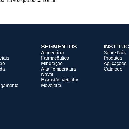
óxima vez que eu comentar.
SEGMENTOS
INSTITU
Alimentícia
Sobre Nós
riais
Farmacêutica
Produtos
ção
Mineração
Aplicações
ada
Alta Temperatura
Catálogo
Naval
Exaustão Veicular
egamento
Moveleira