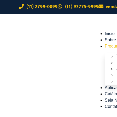
(11) 2799-0099
(11) 97775-9999
vend
Inicio
Sobre
Produ
Aplic
Catál
Seja N
Conta