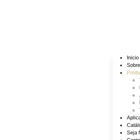
Inicio
Sobr
Produ
Aplic
Catál
Seja 