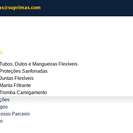
as@suprimas.com
to
Tubos, Dutos e Mangueiras Flexíveis
Proteções Sanfonadas
Juntas Flexíveis
Manta Filtrante
Tromba Carregamento
ações
ogos
osso Parceiro
to