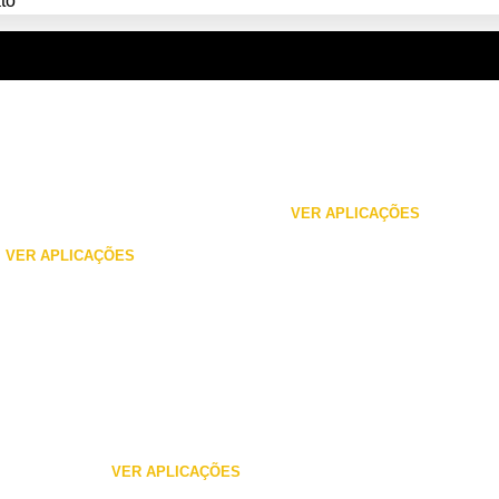
to
MANGUEIRAS
DUTOS DE VENTILAÇÃO
INDUSTRIAIS
Sistemas eficientes para ventilação,
s robustas para
sucção,
exaustão e climatização
a e transporte.
VER APLICAÇÕES
VER APLICAÇÕES
TROMBAS DE
CARREGAMENTO
Carregamento seguro sem perdas de
materiais a granel
VER APLICAÇÕES